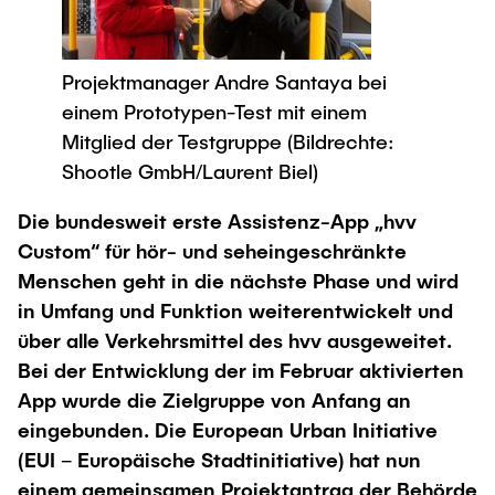
Newsroom
Beratung und Kontakt
Studiengänge
UNU HUB "Engineering to Face Climate
Austauschstudium
Change"
Pressemitteilungen
Neu an der TUHH
Forschung und Institute
Intercultural Hub
Projektmanager Andre Santaya bei
Flyer und Broschüren
Rund ums Studium
einem Prototypen-Test mit einem
(Gast)Wissenschaftler*innen
Forschungsförderung
Technologie und Innovation in der Bildung
Magazin spektrum
Studienorganisation
Mitglied der Testgruppe (Bildrechte:
News
Veranstaltungen
Partnerships and Strategy
Shootle GmbH/Laurent Biel)
Early Career Researchers
AI in Education
Studiengänge
Partnerhochschulen Studierendenaustausch
Die bundesweit erste Assistenz-App „hvv
Merchandise-Shop
Forschung und Institute
Gute Wissenschaftliche Praxis
Eine Partnerschaft vereinbaren
Custom“ für hör- und seheingeschränkte
Für Absolventinnen und Absolventen
Menschen geht in die nächste Phase und wird
Arbeiten an der TU Hamburg
Strategie
Management-Wissenschaften und Technologie
Alumni
Future Lectures
in Umfang und Funktion weiterentwickelt und
ECIU University
Stellenausschreibungen
Berufseinstieg - Career Center
über alle Verkehrsmittel des hvv ausgeweitet.
Team
Studiengänge
Berufsausbildung und Praktika
Bei der Entwicklung der im Februar aktivierten
Graduiertenakademie
Contacts & International Team
Forschung und Institute
App wurde die Zielgruppe von Anfang an
Berufungen
Promotion und Habilitation
eingebunden. Die European Urban Initiative
Neue Mitarbeitende
Wissenschaftliche Weiterbildung
Neues aus der Forschung &
Maschinenbau
(EUI – Europäische Stadtinitiative) hat nun
Transfer
einem gemeinsamen Projektantrag der Behörde
Studiengänge