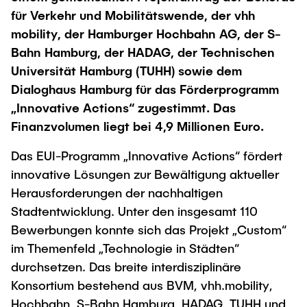
Intern
Lehre und Lernen
Interdisziplinärer Workshop des FSP
für Verkehr und Mobilitätswende, der vhh
Forschung und Institute
„Biobasierte Prozesse und
Best Practices Lehre
mobility, der Hamburger Hochbahn AG, der S-
Reaktortechnologien“
Bahn Hamburg, der HADAG, der Technischen
Hochschuldidaktik - ZLL
Studienbereich FIT
Universität Hamburg (TUHH) sowie dem
LearnING Center
Dialoghaus Hamburg für das Förderprogramm
Lehre im europäischen Verbund (ECIU)
„Innovative Actions“ zugestimmt. Das
WorkINGLab / Makerspace
Finanzvolumen liegt bei 4,9 Millionen Euro.
Institute im Überblick
Das EUI-Programm „Innovative Actions“ fördert
innovative Lösungen zur Bewältigung aktueller
Herausforderungen der nachhaltigen
Stadtentwicklung. Unter den insgesamt 110
Bewerbungen konnte sich das Projekt „Custom“
im Themenfeld „Technologie in Städten“
durchsetzen. Das breite interdisziplinäre
Konsortium bestehend aus BVM, vhh.mobility,
Hochbahn, S-Bahn Hamburg, HADAG, TUHH und