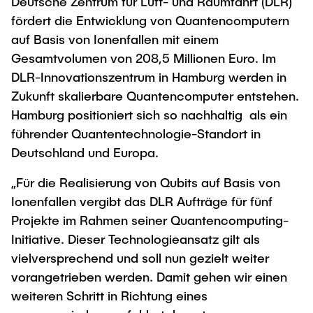
Intern
Deutsche Zentrum für Luft- und Raumfahrt (DLR)
Lehre und Lernen
Interdisziplinärer Workshop des FSP
fördert die Entwicklung von Quantencomputern
Forschung und Institute
„Biobasierte Prozesse und
Best Practices Lehre
auf Basis von Ionenfallen mit einem
Reaktortechnologien“
Hochschuldidaktik - ZLL
Gesamtvolumen von 208,5 Millionen Euro. Im
Studienbereich FIT
DLR-Innovationszentrum in Hamburg werden in
LearnING Center
Zukunft skalierbare Quantencomputer entstehen.
Lehre im europäischen Verbund (ECIU)
Hamburg positioniert sich so nachhaltig als ein
WorkINGLab / Makerspace
führender Quantentechnologie-Standort in
Deutschland und Europa.
Institute im Überblick
„Für die Realisierung von Qubits auf Basis von
Ionenfallen vergibt das DLR Aufträge für fünf
Projekte im Rahmen seiner Quantencomputing-
Initiative. Dieser Technologieansatz gilt als
vielversprechend und soll nun gezielt weiter
vorangetrieben werden. Damit gehen wir einen
weiteren Schritt in Richtung eines